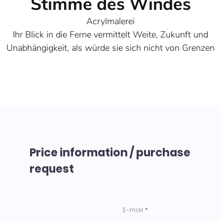
Stimme des Windes
Acrylmalerei
Ihr Blick in die Ferne vermittelt Weite, Zukunft und
Unabhängigkeit, als würde sie sich nicht von Grenzen
aufhalten lassen. Die offenen kraftvollen Farben und der
Federschmuck verstärken den Eindruck von Verbundenhei
mit Natur, Identität und einem freien Geist, der seinen
eigenen Weg wählt.
Entstehungsjahr 2026
Größe 80 x 80 x 4 cm
Price information / purchase
request
E-mail