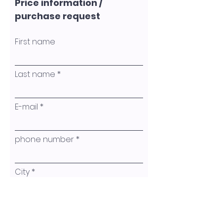
Price information /
charismatischen Pink Panther
purchase request
dargestellt. Ein Bild, das ein
Lächeln beim Betrachter
First name
auslöst.
Entstehungsjahr 2025
Größe 100x50x2,5cm
Last name
Acrylfarben auf Leinwand
E-mail
phone number
City
name of the artwork