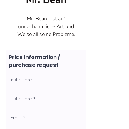
Mr. Bean löst auf
unnachahmliche Art und
Weise all seine Probleme.
Seine Mimik und Gestik
bringen uns dabei immer zum
Price information /
Lachen. Vielleicht hilft es, das
purchase request
Leben etwas leichter und mit
Humor zu nehmen. Er lässt
First name
sich ebenfalls nie
unterkriegen.
Entstehungsjahr 2024
Last name
Größe 100x100x5cm
Arbeit in Acryl, Tinte und
E-mail
Strukturspachtel