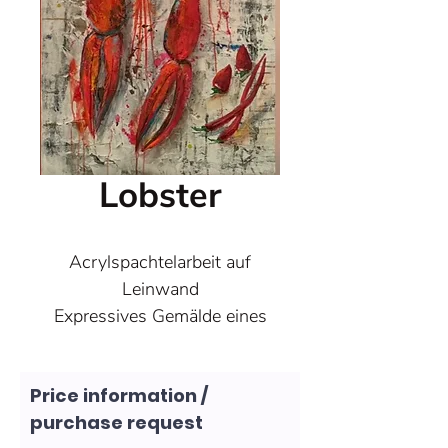
Lobster
Acrylspachtelarbeit auf
Leinwand
Expressives Gemälde eines
Hummers, kraftvoll und
wehrhaft ein Symbol für
Price information /
Robustheit und
purchase request
Überlebensstärke, zugleich