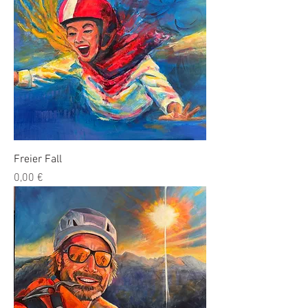
Freier Fall
Preis
0,00 €