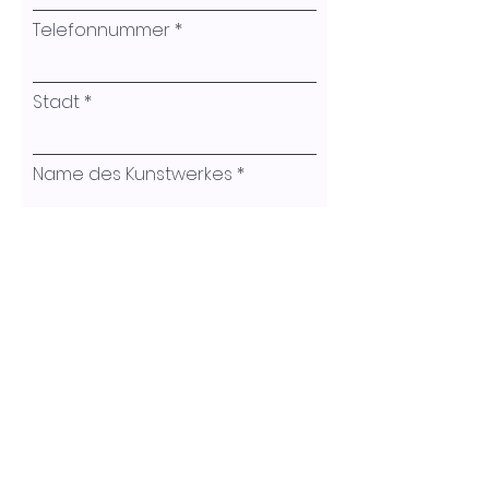
gearbeitet
Telefonnummer
Größe 30x30 x 1 cm
Entstehungsjahr 2024
Stadt
Name des Kunstwerkes
Ihre Nachricht
Absenden