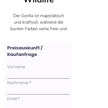
Der Gorilla ist majestätisch
und kraftvoll, während die
bunten Farben seine freie und
wilde Natur unterstreichen.
Ich bin fasziniert von der
Preisauskunft /
Schönheit und Stärke dieses
Kaufanfrage
Tieres, eingebettet in die
abstrakte Darstellung seiner
Vorname
wilden Lebensweise.
Das Bild ist mit einem
schwarzen
Nachname
Schattenfugenrahmen
gerahmt, die Gesamtgröße
Email
beträgt 32,5 x 32,5 x 3 cm
Spachtel-Acrylarbeit auf Holz