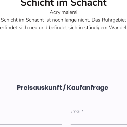
Schicht im Schacht
Acrylmalerei
Schicht im Schacht ist noch lange nicht. Das Ruhrgebiet
erfindet sich neu und befindet sich in ständigem Wandel
Dieses Werk erinnert daran, dass Veränderung möglich is
und Freiheit im Inneren beginnt.
Entstehungsjahr 2024
Größe 120 x 160 x 2 cm
Preisauskunft / Kaufanfrage
Email