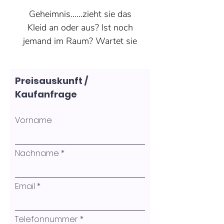
Geheimnis......zieht sie das
Kleid an oder aus? Ist noch
jemand im Raum? Wartet sie
auf jemanden? Wohin schaut
sie?
Preisauskunft /
Ein Bild, das die Fantasie
Kaufanfrage
beflügelt.
Entstehungsjahr 2025
Vorname
Größe 80 x 80 x 2 cm
Acrylmalerei
Nachname
Email
Telefonnummer