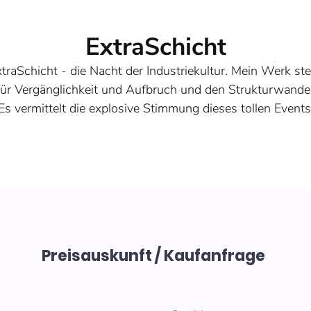
ExtraSchicht
traSchicht - die Nacht der Industriekultur. Mein Werk st
für Vergänglichkeit und Aufbruch und den Strukturwandel
Es vermittelt die explosive Stimmung dieses tollen Events
Das Ruhrgebiet erfindet sich immer neu. Ich bin stolz un
glücklich, ein Teil davon zu sein.
Acrylspachtelarbeit mit echtem Eisenpulver. Bei Tageslich
rkennt man deutlich die Textur und die Strukturen und d
Rost. Bei Beleuchtung erstrahlt das Bild in seinen kräftige
euchtenden Farben und bei UV-LIcht treten das Feuerwe
und die Neonfarben in den Vordergrund.
Preisauskunft / Kaufanfrage
Entstehungsjahr 2026
Größe 140 x 100 x 4 cm